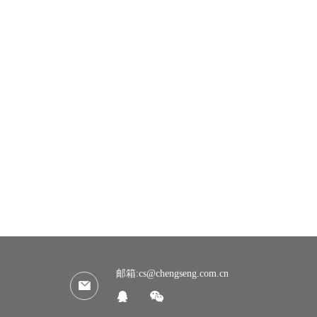
邮箱:cs@chengseng.com.cn