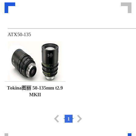
ATX50-135
Tokina图丽 50-135mm t2.9
MKII
1