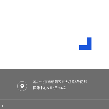
地址:北京市朝阳区东大桥路8号尚都
国际中心A座3层306室
-1